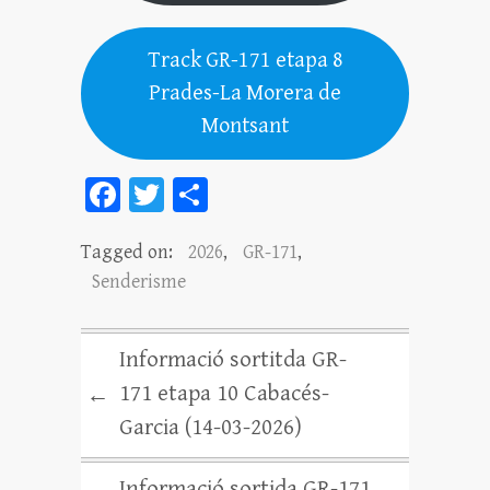
Track GR-171 etapa 8
Prades-La Morera de
Montsant
Fa
T
C
ce
wi
o
Tagged on:
2026
,
GR-171
,
bo
tt
m
Senderisme
ok
er
pa
rt
Informació sortitda GR-
ei
171 etapa 10 Cabacés-
←
x
Garcia (14-03-2026)
Informació sortida GR-171