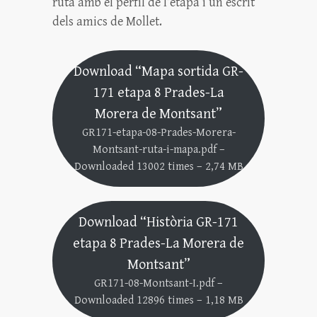
ruta amb el perfil de l’etapa i un escrit
dels amics de Mollet.
Download “Mapa sortida GR-
171 etapa 8 Prades-La
Morera de Montsant”
GR171-etapa-08-Prades-Morera-
Montsant-ruta-i-mapa.pdf –
Downloaded 13002 times – 2,74 MB
Download “Història GR-171
etapa 8 Prades-La Morera de
Montsant”
GR171-08-Montsant-I.pdf –
Downloaded 12896 times – 1,18 MB