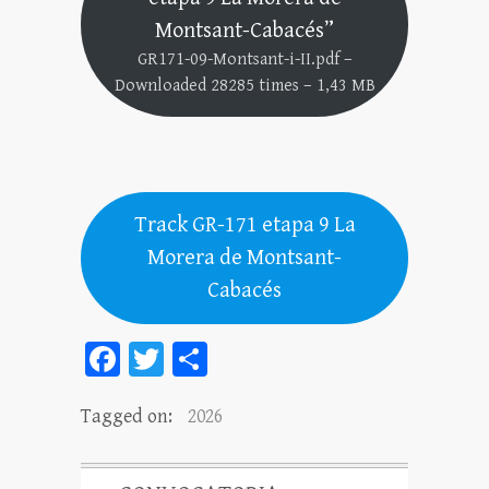
Montsant-Cabacés”
GR171-09-Montsant-i-II.pdf –
Downloaded 28285 times – 1,43 MB
Track GR-171 etapa 9 La
Morera de Montsant-
Cabacés
Fa
T
C
ce
wi
o
Tagged on:
2026
bo
tt
m
ok
er
pa