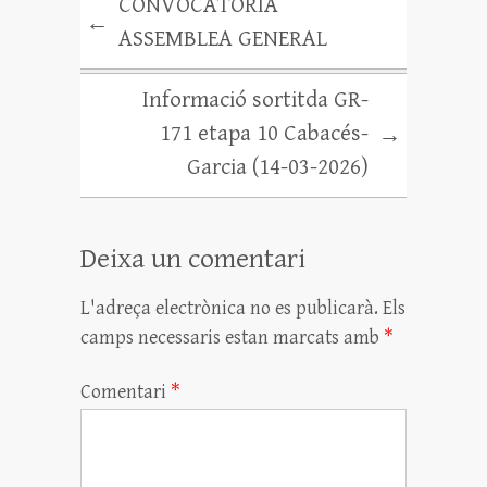
rt
CONVOCATORIA
←
ei
ASSEMBLEA GENERAL
x
Informació sortitda GR-
171 etapa 10 Cabacés-
→
Garcia (14-03-2026)
Deixa un comentari
L'adreça electrònica no es publicarà.
Els
camps necessaris estan marcats amb
*
Comentari
*