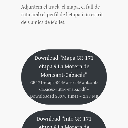
Adjuntem el track, el mapa, el full de
ruta amb el perfil de l’etapa i un escrit
dels amics de Mollet.
Download “Mapa GR-171
etapa 9 La Morera de
Montsant-Cabacés”
GR171-etapa-09-Morera-Montsant-
Cabaces-ruta-i-mapa.pdf –
Downloaded 20070 times – 2,37 MB
Download “Info GR-171
etapa 9 La Morera de