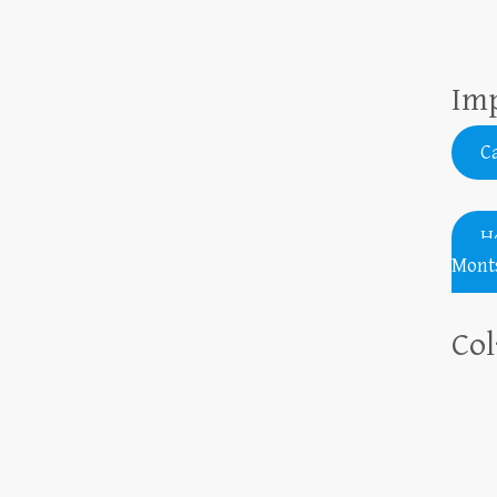
Imp
Ca
H
Monts
Col