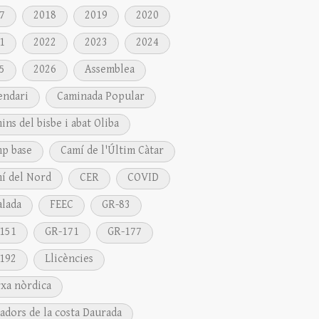
7
2018
2019
2020
1
2022
2023
2024
5
2026
Assemblea
endari
Caminada Popular
ins del bisbe i abat Oliba
p base
Camí de l'Últim Càtar
í del Nord
CER
COVID
alada
FEEC
GR-83
151
GR-171
GR-177
192
Llicències
xa nòrdica
adors de la costa Daurada