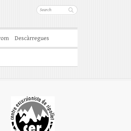
Search
rom
Descàrregues