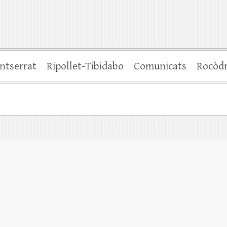
ntserrat
Ripollet-Tibidabo
Comunicats
Rocòd
.