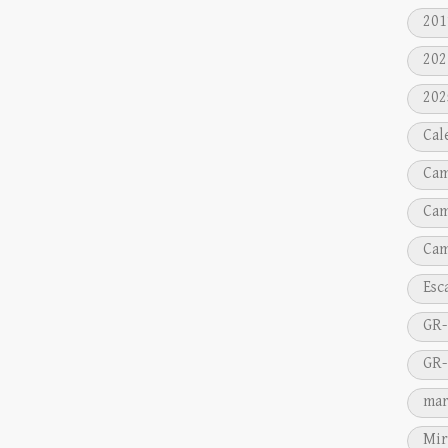
201
202
202
Cal
Cam
Cam
Cam
Esc
GR-
GR-
mar
Mir