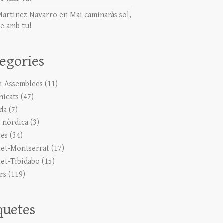
Martinez Navarro
en
Mai caminaràs sol,
e amb tu!
egories
 i Assemblees
(11)
icats
(47)
ada
(7)
 nòrdica
(3)
ies
(34)
let-Montserrat
(17)
let-Tibidabo
(15)
rs
(119)
quetes