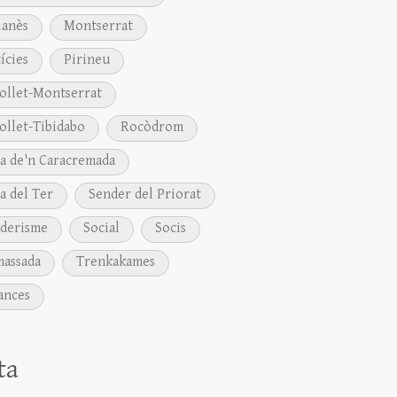
anès
Montserrat
ícies
Pirineu
ollet-Montserrat
ollet-Tibidabo
Rocòdrom
a de'n Caracremada
a del Ter
Sender del Priorat
derisme
Social
Socis
assada
Trenkakames
ances
ta