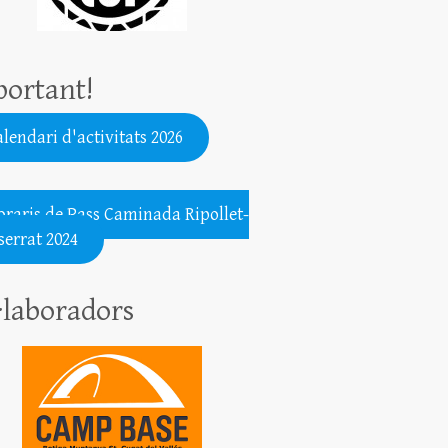
ortant!
lendari d'activitats 2026
.......................................................
oraris de Pass Caminada Ripollet-
errat 2024
·laboradors