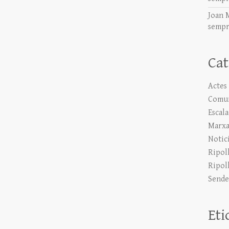
Joan 
sempr
Cat
Actes
Comun
Escal
Marxa
Notic
Ripol
Ripol
Sende
Eti