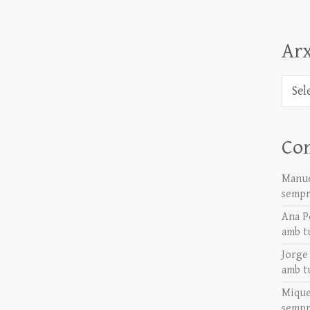
Arx
Arxiu
Co
Manue
sempr
Ana P
amb t
Jorge
amb t
Mique
sempr