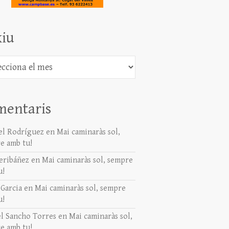
iu
mentaris
l Rodríguez
en
Mai caminaràs sol,
e amb tu!
eribáñez
en
Mai caminaràs sol, sempre
u!
 Garcia
en
Mai caminaràs sol, sempre
u!
l Sancho Torres
en
Mai caminaràs sol,
e amb tu!