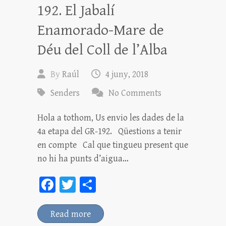
192. El Jabalí
Enamorado-Mare de
Déu del Coll de l’Alba
By
Raúl
4 juny, 2018
Senders
No Comments
Hola a tothom, Us envio les dades de la
4a etapa del GR-192. Qüestions a tenir
en compte Cal que tingueu present que
no hi ha punts d’aigua…
Fa
T
C
ce
wi
o
bo
tt
m
Read more