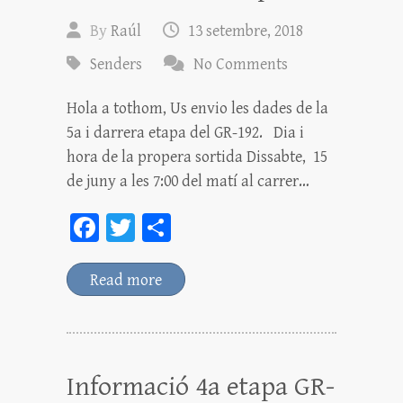
By
Raúl
13 setembre, 2018
Senders
No Comments
Hola a tothom, Us envio les dades de la
5a i darrera etapa del GR-192. Dia i
hora de la propera sortida Dissabte, 15
de juny a les 7:00 del matí al carrer…
Fa
T
C
ce
wi
o
bo
tt
m
Read more
ok
er
pa
rt
ei
Informació 4a etapa GR-
x