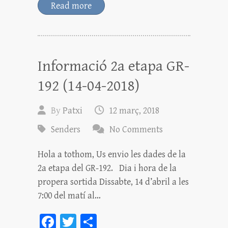
bo
tt
m
Read more
ok
er
pa
rt
ei
Informació 2a etapa GR-
x
192 (14-04-2018)
By
Patxi
12 març, 2018
Senders
No Comments
Hola a tothom, Us envio les dades de la
2a etapa del GR-192. Dia i hora de la
propera sortida Dissabte, 14 d’abril a les
7:00 del matí al…
Fa
T
C