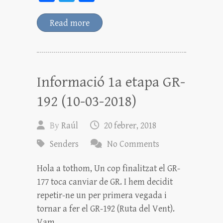
ce
wi
o
bo
tt
m
Read more
ok
er
pa
rt
ei
Informació 1a etapa GR-
x
192 (10-03-2018)
By
Raúl
20 febrer, 2018
Senders
No Comments
Hola a tothom, Un cop finalitzat el GR-
177 toca canviar de GR. I hem decidit
repetir-ne un per primera vegada i
tornar a fer el GR-192 (Ruta del Vent).
Vam…