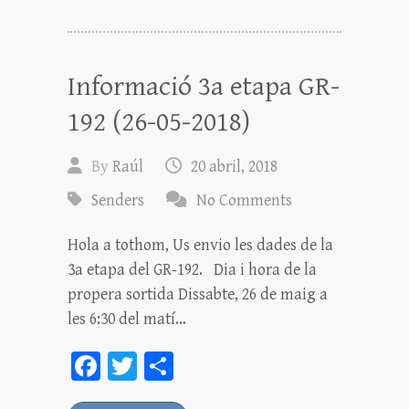
ok
er
pa
rt
ei
Informació 3a etapa GR-
x
192 (26-05-2018)
By
Raúl
20 abril, 2018
Senders
No Comments
Hola a tothom, Us envio les dades de la
3a etapa del GR-192. Dia i hora de la
propera sortida Dissabte, 26 de maig a
les 6:30 del matí…
Fa
T
C
ce
wi
o