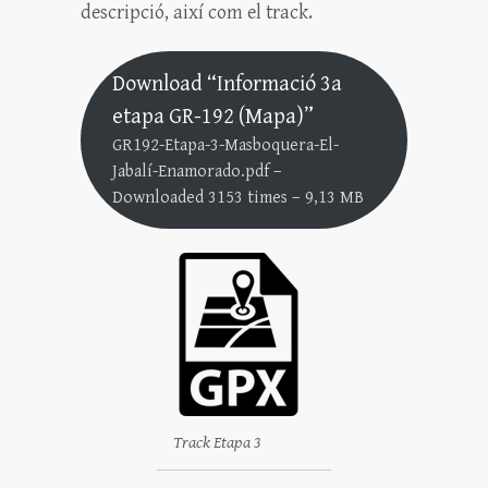
descripció, així com el track.
Download “Informació 3a
etapa GR-192 (Mapa)”
GR192-Etapa-3-Masboquera-El-
Jabalí-Enamorado.pdf –
Downloaded 3153 times – 9,13 MB
Track Etapa 3