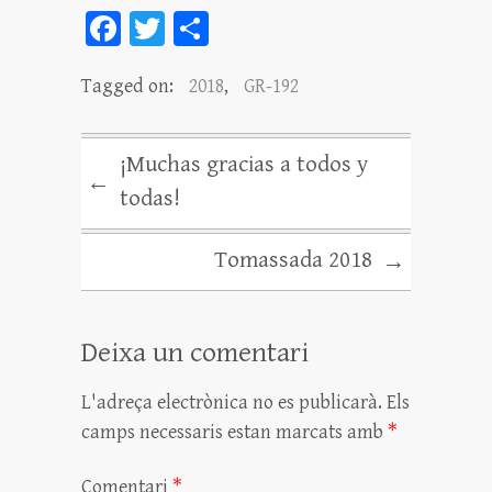
Fa
T
C
ce
wi
o
Tagged on:
2018
,
GR-192
bo
tt
m
ok
er
pa
rt
¡Muchas gracias a todos y
←
ei
todas!
x
Tomassada 2018
→
Deixa un comentari
L'adreça electrònica no es publicarà.
Els
camps necessaris estan marcats amb
*
Comentari
*