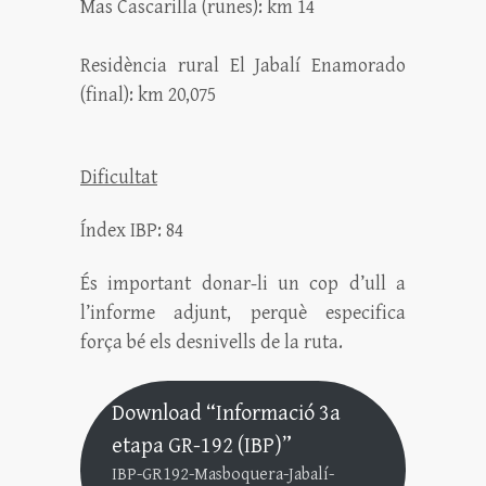
Mas Cascarilla (runes): km 14
Residència rural El Jabalí Enamorado
(final): km 20,075
Dificultat
Índex IBP: 84
És important donar-li un cop d’ull a
l’informe adjunt, perquè especifica
força bé els desnivells de la ruta.
Download “Informació 3a
etapa GR-192 (IBP)”
IBP-GR192-Masboquera-Jabalí-