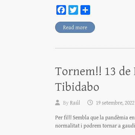
Fa
T
C
ce
wi
o
bo
tt
m
Read more
ok
er
pa
rt
ei
x
Tornem!! 13 de 
Tibidabo
By
Raúl
19 setembre, 2022
Per fi!!! Sembla que la pandèmia en
normalitat i podrem tornar a gaudi