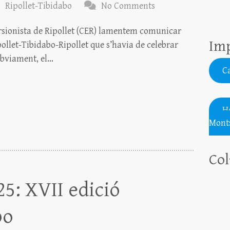
Ripollet-Tibidabo
No Comments
rsionista de Ripollet (CER) lamentem comunicar
Imp
llet-Tibidabo-Ripollet que s’havia de celebrar
òbviament, el…
Ca
H
Monts
Col
25: XVII edició
bo