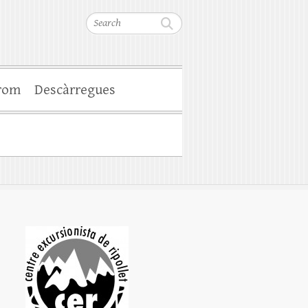
Search
rom
Descàrregues