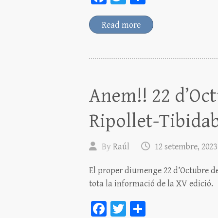
ce
wi
o
bo
tt
m
Read more
ok
er
pa
rt
ei
x
Anem!! 22 d’Oct
Ripollet-Tibida
By
Raúl
12 setembre, 2023
El proper diumenge 22 d’Octubre de
tota la informació de la XV edició.
Fa
T
C