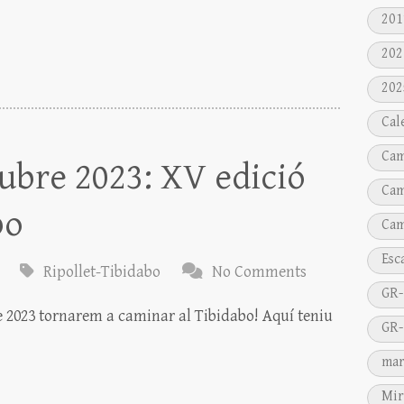
201
202
202
Cal
Cam
ubre 2023: XV edició
Cam
bo
Cam
Esc
Ripollet-Tibidabo
No Comments
GR-
 2023 tornarem a caminar al Tibidabo! Aquí teniu
GR-
mar
Mir