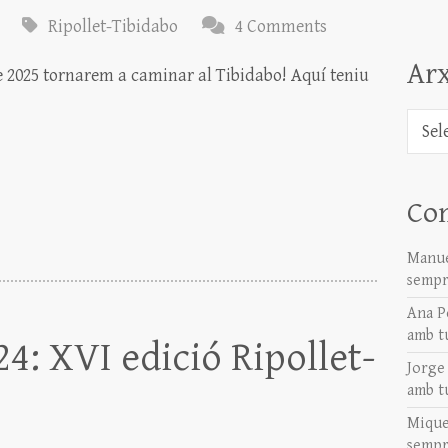
Ripollet-Tibidabo
4 Comments
Arx
 2025 tornarem a caminar al Tibidabo! Aquí teniu
Arxiu
Co
Manue
sempr
Ana P
amb t
4: XVI edició Ripollet-
Jorge
amb t
Mique
sempr