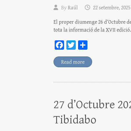
By
Raúl
22 setembre, 2025
El proper diumenge 26 d’Octubre de
tota la informació de la XVII edició.
Fa
T
C
ce
wi
o
bo
tt
m
Read more
ok
er
pa
rt
ei
x
27 d’Octubre 202
Tibidabo