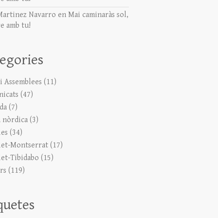
Martinez Navarro
en
Mai caminaràs sol,
e amb tu!
egories
 i Assemblees
(11)
icats
(47)
ada
(7)
 nòrdica
(3)
ies
(34)
let-Montserrat
(17)
let-Tibidabo
(15)
rs
(119)
quetes