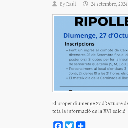
By
Raúl
24 setembre, 2024
El proper diumenge 27 d’Octubre de
tota la informació de la XVI edició
Fa
T
C