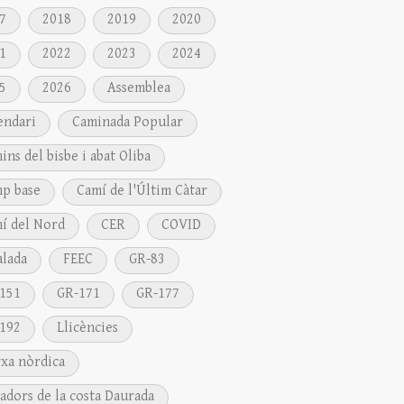
7
2018
2019
2020
1
2022
2023
2024
5
2026
Assemblea
endari
Caminada Popular
ins del bisbe i abat Oliba
p base
Camí de l'Últim Càtar
í del Nord
CER
COVID
alada
FEEC
GR-83
151
GR-171
GR-177
192
Llicències
xa nòrdica
adors de la costa Daurada