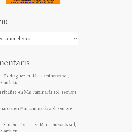
iu
mentaris
l Rodríguez
en
Mai caminaràs sol,
e amb tu!
eribáñez
en
Mai caminaràs sol, sempre
u!
 Garcia
en
Mai caminaràs sol, sempre
u!
l Sancho Torres
en
Mai caminaràs sol,
e amb tu!