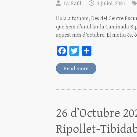
By
Raúl
9 juliol, 2026
Hola a tothom, Des del Centre Excu
que hem d’anul·lar la Caminada Ripo
aquest mes d’octubre. El motiu és, 
Fa
T
C
ce
wi
o
bo
tt
m
Read more
ok
er
pa
rt
ei
x
26 d’Octubre 20
Ripollet-Tibida