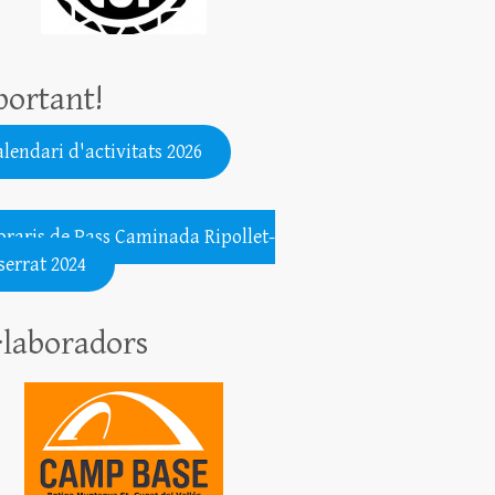
ortant!
lendari d'activitats 2026
.......................................................
oraris de Pass Caminada Ripollet-
errat 2024
·laboradors