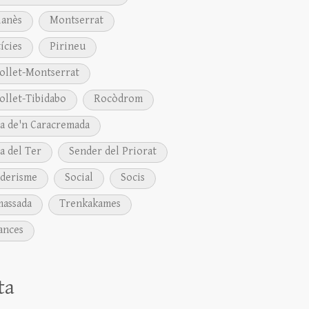
anès
Montserrat
ícies
Pirineu
ollet-Montserrat
ollet-Tibidabo
Rocòdrom
a de'n Caracremada
a del Ter
Sender del Priorat
derisme
Social
Socis
assada
Trenkakames
ances
ta