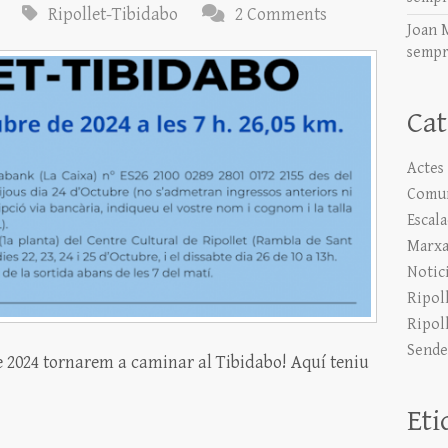
Ripollet-Tibidabo
2 Comments
Joan 
sempr
Cat
Actes
Comun
Escal
Marxa
Notic
Ripol
Ripol
Sende
 2024 tornarem a caminar al Tibidabo! Aquí teniu
.
Eti