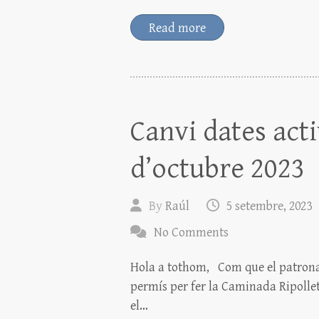
ce
wi
o
bo
tt
m
Read more
ok
er
pa
rt
ei
x
Canvi dates act
d’octubre 2023
By
Raúl
5 setembre, 2023
No Comments
Hola a tothom, Com que el patronat 
permís per fer la Caminada Ripollet
el…