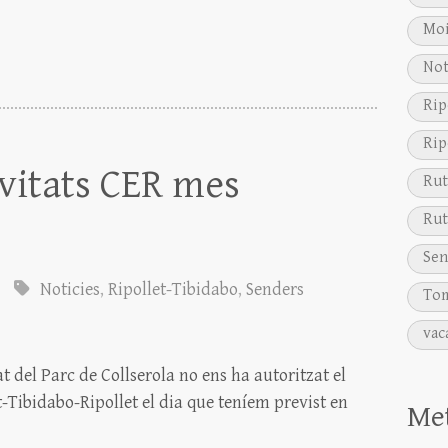
Moi
Not
Rip
Rip
ivitats CER mes
Rut
Rut
Sen
Noticies
,
Ripollet-Tibidabo
,
Senders
Tom
vac
del Parc de Collserola no ens ha autoritzat el
-Tibidabo-Ripollet el dia que teníem previst en
Me