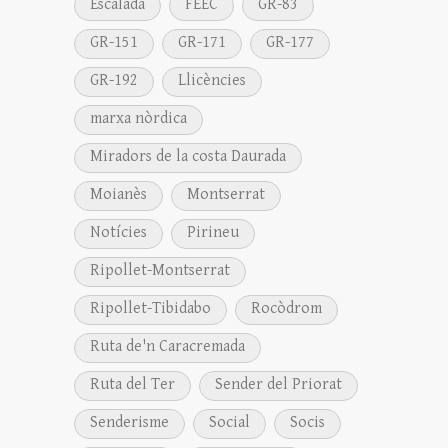
Escalada
FEEC
GR-83
GR-151
GR-171
GR-177
GR-192
Llicències
marxa nòrdica
Miradors de la costa Daurada
Moianès
Montserrat
Notícies
Pirineu
Ripollet-Montserrat
Ripollet-Tibidabo
Rocòdrom
Ruta de'n Caracremada
Ruta del Ter
Sender del Priorat
Senderisme
Social
Socis