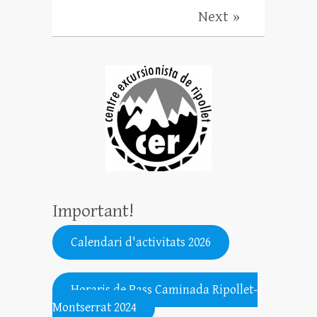
x
Next »
Important!
Calendari d'activitats 2026
.......................................................
Horaris de Pass Caminada Ripollet-
Montserrat 2024