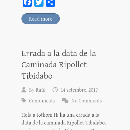
Fa
T
C
ce
wi
o
bo
tt
m
Read more
ok
er
pa
rt
ei
Errada a la data de la
x
Caminada Ripollet-
Tibidabo
By
Raúl
14 setembre, 2017
Comunicats
No Comments
Hola a tothom Hi ha una errada a la
data de la caminada Ripollet-Tibidabo.