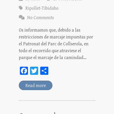
Ripollet-Tibidabo
No Comments
Os informamos que, debido a las
restricciones de marcaje impuestas por
el Patronat del Parc de Collserola, en
todo el recorrido que atraviese el
parque el marcaje de la camindad…
Fa
T
C
ce
wi
o
bo
tt
m
Read more
ok
er
pa
rt
ei