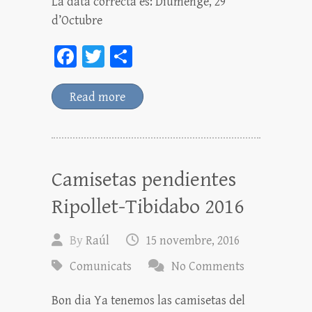
La data correcta és: Diumenge, 29
d’Octubre
Fa
T
C
ce
wi
o
bo
tt
m
Read more
ok
er
pa
rt
ei
Camisetas pendientes
x
Ripollet-Tibidabo 2016
By
Raúl
15 novembre, 2016
Comunicats
No Comments
Bon dia Ya tenemos las camisetas del