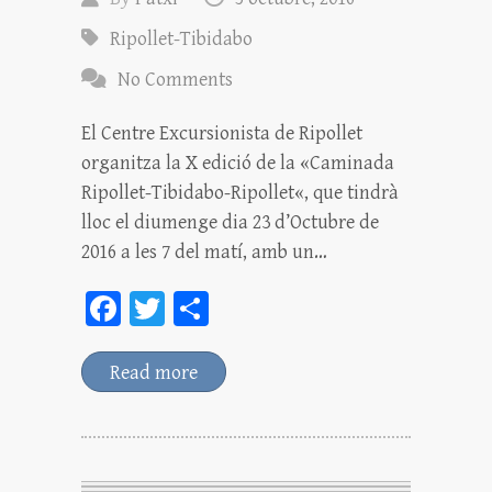
Ripollet-Tibidabo
No Comments
El Centre Excursionista de Ripollet
organitza la X edició de la «Caminada
Ripollet-Tibidabo-Ripollet«, que tindrà
lloc el diumenge dia 23 d’Octubre de
2016 a les 7 del matí, amb un…
Fa
T
C
ce
wi
o
bo
tt
m
Read more
ok
er
pa
rt
ei