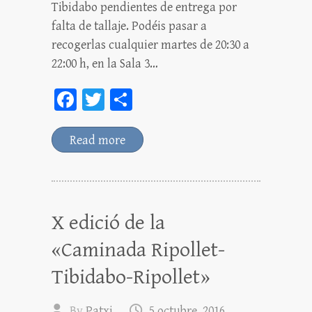
Tibidabo pendientes de entrega por
falta de tallaje. Podéis pasar a
recogerlas cualquier martes de 20:30 a
22:00 h, en la Sala 3…
Fa
T
C
ce
wi
o
bo
tt
m
Read more
ok
er
pa
rt
ei
X edició de la
x
«Caminada Ripollet-
Tibidabo-Ripollet»
By
Patxi
5 octubre, 2016