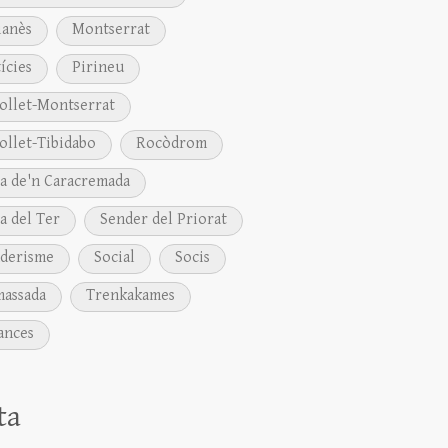
anès
Montserrat
ícies
Pirineu
ollet-Montserrat
ollet-Tibidabo
Rocòdrom
a de'n Caracremada
a del Ter
Sender del Priorat
derisme
Social
Socis
assada
Trenkakames
ances
ta