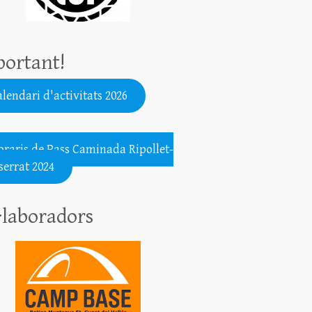
ortant!
lendari d'activitats 2026
.......................................................
oraris de Pass Caminada Ripollet-
errat 2024
·laboradors