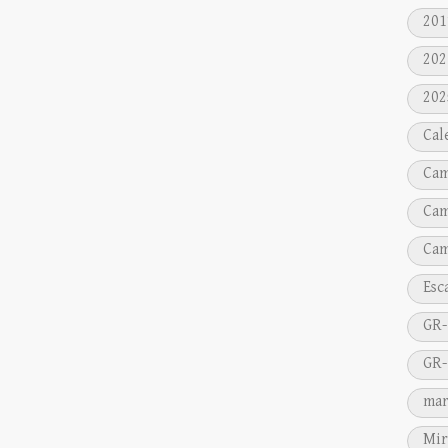
201
202
202
Cal
Cam
Cam
Cam
Esc
GR-
GR-
mar
Mir