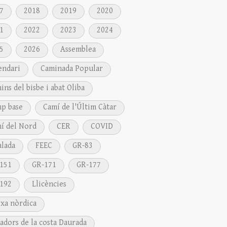
7
2018
2019
2020
1
2022
2023
2024
5
2026
Assemblea
endari
Caminada Popular
ins del bisbe i abat Oliba
p base
Camí de l'Últim Càtar
í del Nord
CER
COVID
alada
FEEC
GR-83
151
GR-171
GR-177
192
Llicències
xa nòrdica
adors de la costa Daurada