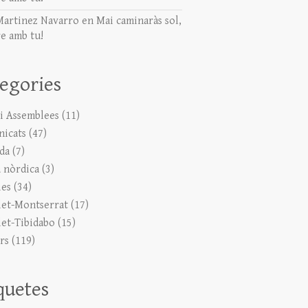
Martinez Navarro
en
Mai caminaràs sol,
e amb tu!
egories
 i Assemblees
(11)
icats
(47)
ada
(7)
 nòrdica
(3)
ies
(34)
let-Montserrat
(17)
let-Tibidabo
(15)
rs
(119)
quetes