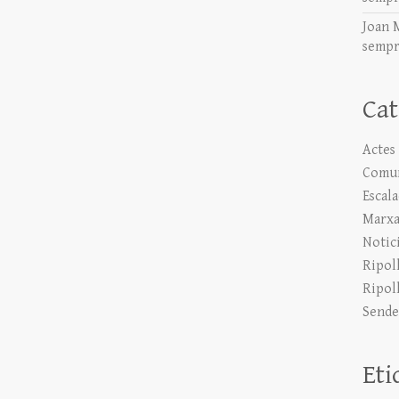
Joan 
sempr
Cat
Actes
Comun
Escal
Marxa
Notic
Ripol
Ripol
Sende
Eti