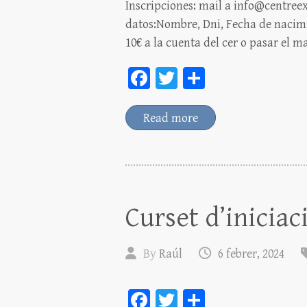
Inscripciones: mail a info@centreex
datos:Nombre, Dni, Fecha de nacimie
10€ a la cuenta del cer o pasar el m
Fa
T
C
ce
wi
o
bo
tt
m
Read more
ok
er
pa
rt
ei
x
Curset d’iniciac
By
Raúl
6 febrer, 2024
Fa
T
C