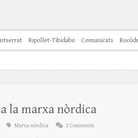
ntserrat
Ripollet-Tibidabo
Comunicats
Rocòd
 a la marxa nòrdica
Marxa nòrdica
2 Comments