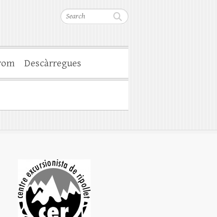
Search
rom
Descàrregues