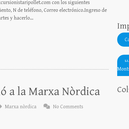
cursionistaripollet.com con los siguientes
nto, N de teléfono, Correo electrónico.Ingreso de
artes y hacerlo…
Imp
Ca
H
Monts
Col
ió a la Marxa Nòrdica
Marxa nòrdica
No Comments