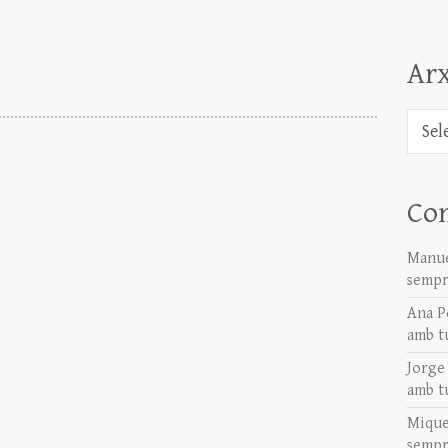
Arx
Arxiu
Co
Manue
sempr
Ana P
amb t
Jorge
amb t
Mique
sempr