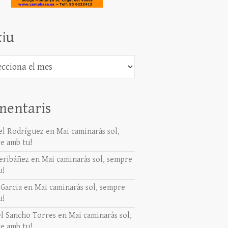
iu
mentaris
l Rodríguez
en
Mai caminaràs sol,
e amb tu!
eribáñez
en
Mai caminaràs sol, sempre
u!
 Garcia
en
Mai caminaràs sol, sempre
u!
l Sancho Torres
en
Mai caminaràs sol,
e amb tu!