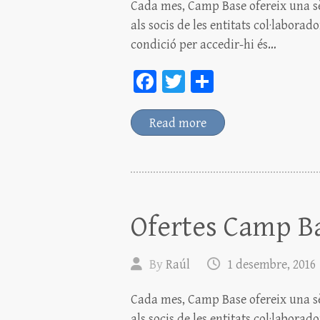
Cada mes, Camp Base ofereix una s
als socis de les entitats col·laborad
condició per accedir-hi és…
Fa
T
C
ce
wi
o
bo
tt
m
Read more
ok
er
pa
rt
ei
x
Ofertes Camp Ba
By
Raúl
1 desembre, 2016
Cada mes, Camp Base ofereix una s
als socis de les entitats col·laborad