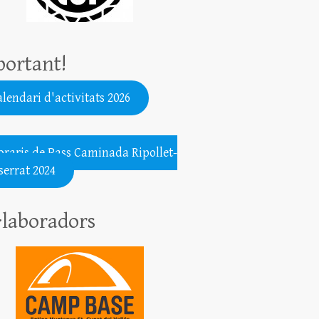
ortant!
lendari d'activitats 2026
.......................................................
oraris de Pass Caminada Ripollet-
errat 2024
·laboradors