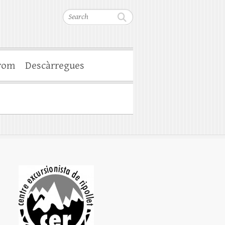
Search
rom
Descàrregues