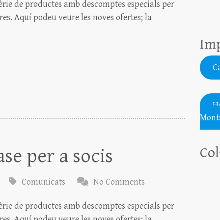
èrie de productes amb descomptes especials per
ores. Aquí podeu veure les noves ofertes; la
Imp
Ca
H
Monts
Col
se per a socis
Comunicats
No Comments
èrie de productes amb descomptes especials per
ores. Aquí podeu veure les noves ofertes; la