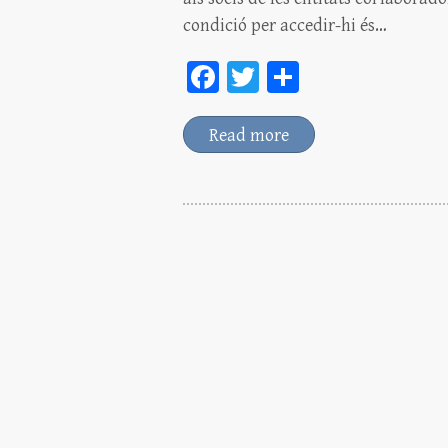
condició per accedir-hi és…
Fa
T
C
ce
wi
o
bo
tt
m
Read more
ok
er
pa
rt
ei
x