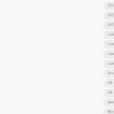
201
202
202
Cal
Cam
Cam
Cam
Esc
GR-
GR-
mar
Mir