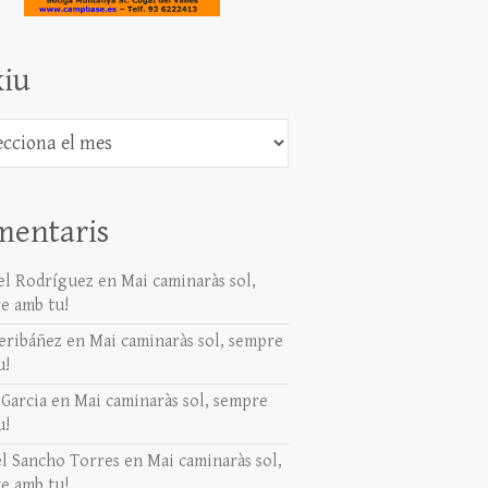
iu
mentaris
l Rodríguez
en
Mai caminaràs sol,
e amb tu!
eribáñez
en
Mai caminaràs sol, sempre
u!
 Garcia
en
Mai caminaràs sol, sempre
u!
l Sancho Torres
en
Mai caminaràs sol,
e amb tu!