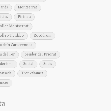
anès
Montserrat
ícies
Pirineu
ollet-Montserrat
ollet-Tibidabo
Rocòdrom
a de'n Caracremada
a del Ter
Sender del Priorat
derisme
Social
Socis
assada
Trenkakames
ances
ta