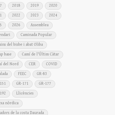
7
2018
2019
2020
1
2022
2023
2024
5
2026
Assemblea
endari
Caminada Popular
ins del bisbe i abat Oliba
p base
Camí de l'Últim Càtar
í del Nord
CER
COVID
alada
FEEC
GR-83
151
GR-171
GR-177
192
Llicències
xa nòrdica
adors de la costa Daurada