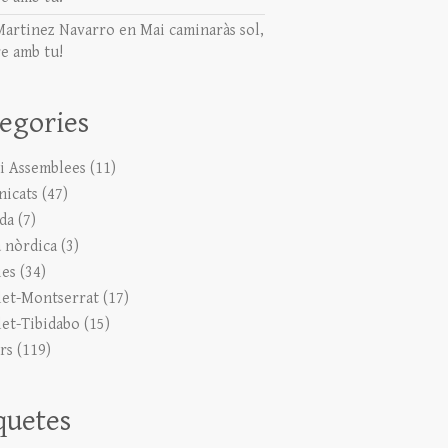
Martinez Navarro
en
Mai caminaràs sol,
e amb tu!
egories
 i Assemblees
(11)
icats
(47)
ada
(7)
 nòrdica
(3)
ies
(34)
let-Montserrat
(17)
let-Tibidabo
(15)
rs
(119)
quetes