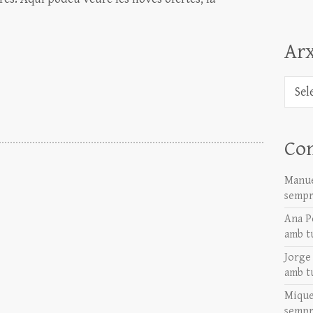
Arx
Arxiu
Co
Manue
sempr
Ana P
amb t
Jorge
amb t
Mique
sempr