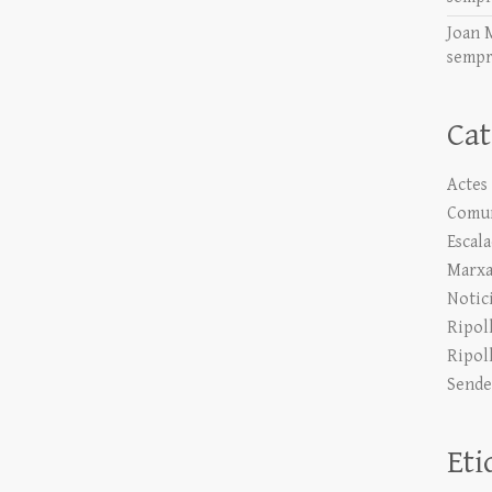
Joan 
sempr
Cat
Actes
Comun
Escal
Marxa
Notic
Ripol
Ripol
Sende
Eti