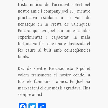
trista noticia de l’accident sofert pel
nostre amic i company Joel T. J mentre
practicava escalada a la vall de
Benasque en la cresta de Salenques.
Encara que en Joel era un escalador
experimentat i capacitat, la mala
fortuna va fer que una esllavissada el
fes caure al buit amb conseqüències
fatals.
Des de Centre Excursionista Ripollet
volem transmetre el nostre condol a
tots els familiars i amics. En Joel ha
marxat fent el que més li agradava. Fins
sempre amic!
Fa
T
C