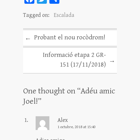
ce
wi
o
Tagged on:
Escalada
bo
tt
m
ok
er
pa
rt
Probant el nou rocòdrom!
←
ei
Informació etapa 2 GR-
x
→
151 (17/11/2018)
One thought on “
Adéu amic
Joel!
”
Alex
1 octubre, 2018 at 15:40