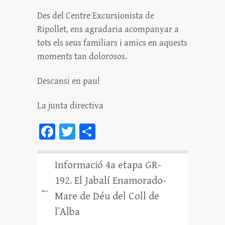
Des del Centre Excursionista de
Ripollet,
ens agradaria
acompanyar
a
tots els seus familiars i amics en aquests
moments tan dolorosos.
Descansi en pau!
La junta directiva
Fa
T
C
ce
wi
o
bo
tt
m
Informació 4a etapa GR-
ok
er
pa
192. El Jabalí Enamorado-
←
rt
Mare de Déu del Coll de
ei
l’Alba