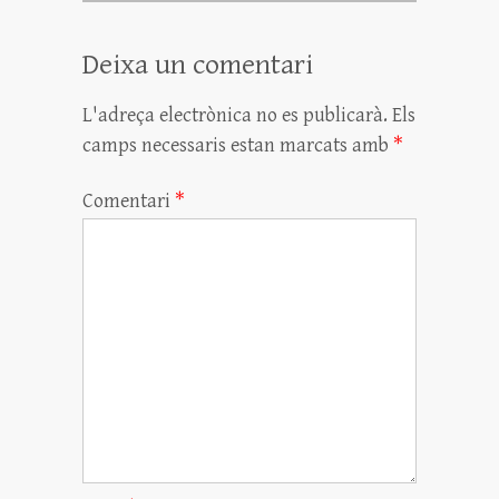
rt
Deixa un comentari
ei
x
L'adreça electrònica no es publicarà.
Els
camps necessaris estan marcats amb
*
Comentari
*