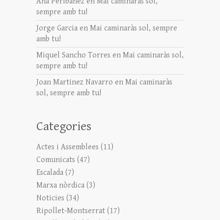
Ana Peribáñez
en
Mai caminaràs sol,
sempre amb tu!
Jorge Garcia
en
Mai caminaràs sol, sempre
amb tu!
Miquel Sancho Torres
en
Mai caminaràs sol,
sempre amb tu!
Joan Martinez Navarro
en
Mai caminaràs
sol, sempre amb tu!
Categories
Actes i Assemblees
(11)
Comunicats
(47)
Escalada
(7)
Marxa nòrdica
(3)
Noticies
(34)
Ripollet-Montserrat
(17)