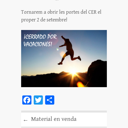
Tornarem a obrir les portes del CER el
proper 2 de setembre!
Fa
T
C
ce
wi
o
bo
tt
m
Material en venda
←
ok
er
pa