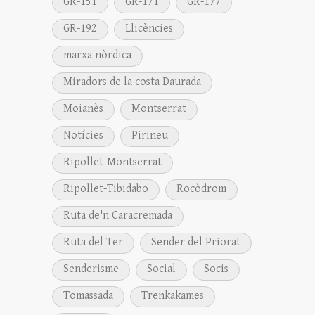
GR-151
GR-171
GR-177
GR-192
Llicències
marxa nòrdica
Miradors de la costa Daurada
Moianès
Montserrat
Notícies
Pirineu
Ripollet-Montserrat
Ripollet-Tibidabo
Rocòdrom
Ruta de'n Caracremada
Ruta del Ter
Sender del Priorat
Senderisme
Social
Socis
Tomassada
Trenkakames