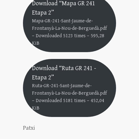
Download “Mapa GR 241
Etapa 2”
Mapa-GR-241-Sant-Jaume-de-
Frontanyà-La-Nou-de-Berguedà.pdf
– Downloaded 5123 times – 595,28
KiB
Download “Ruta GR 241 -
Etapa 2”
Ruta-GR-241-Sant-Jaume-de-
Frontanyà-La-Nou-de-Berguedà.pdf
– Downloaded 5181 times – 452,04
KiB
Patxi