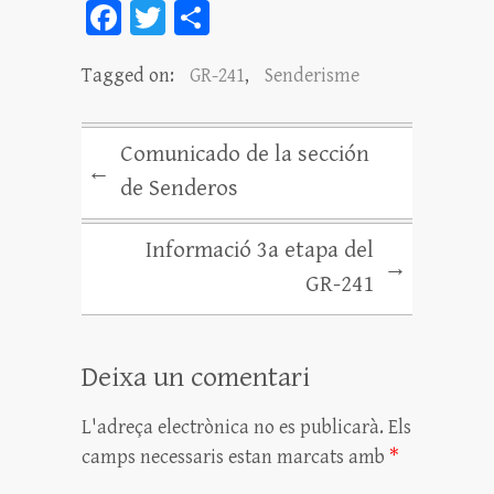
Fa
T
C
ce
wi
o
Tagged on:
GR-241
,
Senderisme
bo
tt
m
ok
er
pa
rt
Comunicado de la sección
←
ei
de Senderos
x
Informació 3a etapa del
→
GR-241
Deixa un comentari
L'adreça electrònica no es publicarà.
Els
camps necessaris estan marcats amb
*