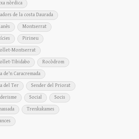
xa nòrdica
adors de la costa Daurada
anès
Montserrat
ícies
Pirineu
ollet-Montserrat
ollet-Tibidabo
Rocòdrom
a de'n Caracremada
a del Ter
Sender del Priorat
derisme
Social
Socis
assada
Trenkakames
ances