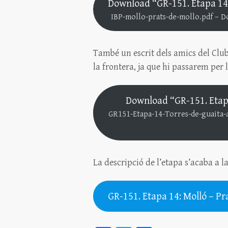
Download “GR-151. Etapa 14: 
IBP-mollo-prats-de-mollo.pdf – D
També un escrit dels amics del Clu
la frontera, ja que hi passarem per 
Download “GR-151. Etapa 
GR151-Etapa-14-Torres-de-guaita-
La descripció de l’etapa s’acaba a 
GR-151. Etapa 14: Molló – Pr