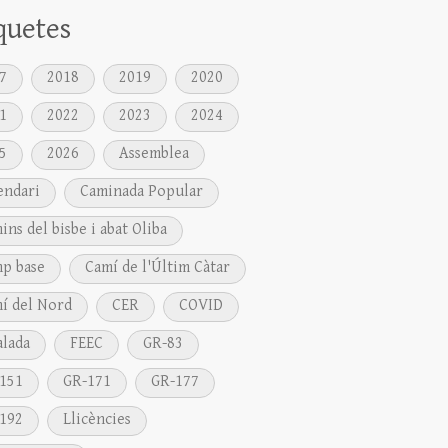
quetes
7
2018
2019
2020
1
2022
2023
2024
5
2026
Assemblea
endari
Caminada Popular
ins del bisbe i abat Oliba
p base
Camí de l'Últim Càtar
í del Nord
CER
COVID
alada
FEEC
GR-83
151
GR-171
GR-177
192
Llicències