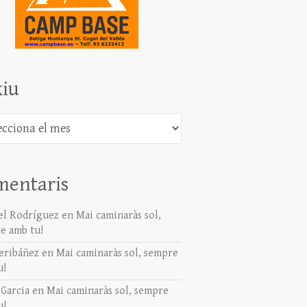
iu
mentaris
l Rodríguez
en
Mai caminaràs sol,
e amb tu!
eribáñez
en
Mai caminaràs sol, sempre
u!
 Garcia
en
Mai caminaràs sol, sempre
u!