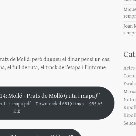
Mique
sempr
Joan 
sempr
Cat
ats de Molló, però dugueu el dinar per si un cas.
 el full de ruta, el track de l’etapa i l’informe
Actes
Comun
Escal
Marxa
4: Molló - Prats de Molló (ruta i mapa)”
Notic
uta-i-mapa.pdf – Downloaded 6819 times – 955,65
Ripol
KiB
Ripol
Sende