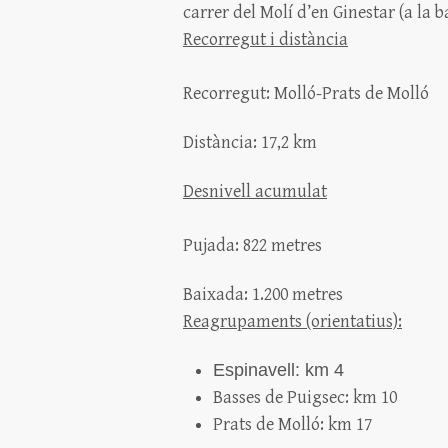
carrer del Molí d’en Ginestar (a la b
Recorregut i distància
Recorregut: Molló-Prats de Molló
Distància: 17,2 km
Desnivell acumulat
Pujada: 822 metres
Baixada: 1.200 metres
Reagrupaments (orientatius):
Espinavell: km 4
Basses de Puigsec: km 10
Prats de Molló: km 17