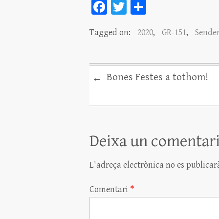
Fa
T
C
ce
wi
o
Tagged on:
2020
,
GR-151
,
Sende
bo
tt
m
ok
er
pa
rt
Bones Festes a tothom!
←
ei
x
Deixa un comentar
L'adreça electrònica no es publicar
Comentari
*