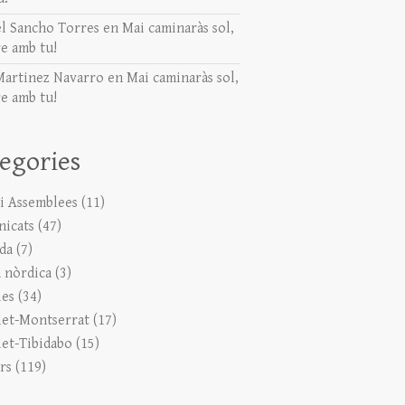
l Sancho Torres
en
Mai caminaràs sol,
e amb tu!
Martinez Navarro
en
Mai caminaràs sol,
e amb tu!
egories
 i Assemblees
(11)
icats
(47)
ada
(7)
 nòrdica
(3)
ies
(34)
let-Montserrat
(17)
let-Tibidabo
(15)
rs
(119)