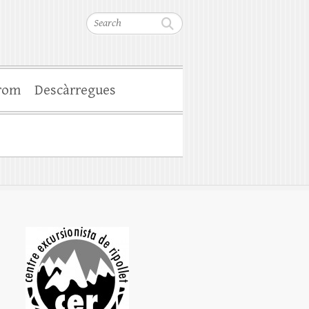
Search
rom
Descàrregues