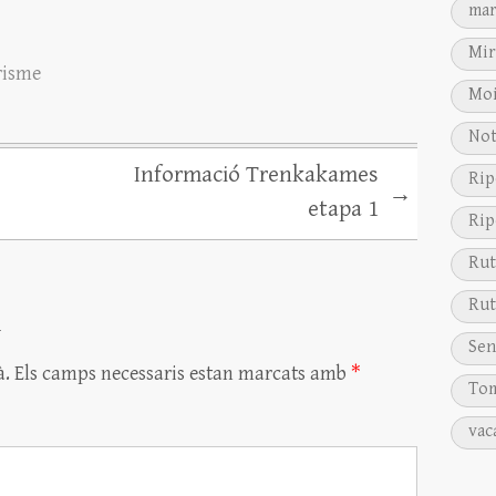
mar
Mir
risme
Moi
Not
Informació Trenkakames
Rip
→
etapa 1
Rip
Rut
Rut
i
Sen
à.
Els camps necessaris estan marcats amb
*
Tom
vac