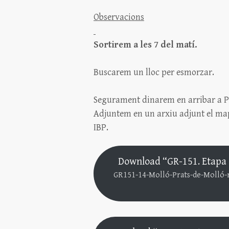
Observacions
Sortirem a les 7 del matí.
Buscarem un lloc per esmorzar.
Segurament dinarem en arribar a Pr
Adjuntem en un arxiu adjunt el mapa,
IBP.
Download “GR-151. Etapa 1
GR151-14-Molló-Prats-de-Molló-r