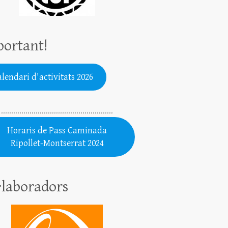
ortant!
lendari d'activitats 2026
.......................................................
Horaris de Pass Caminada
Ripollet-Montserrat 2024
·laboradors