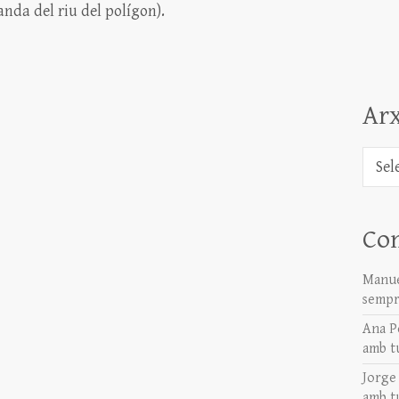
anda del riu del polígon).
Arx
Arxiu
Co
Manue
sempr
Ana P
amb t
Jorge
amb t