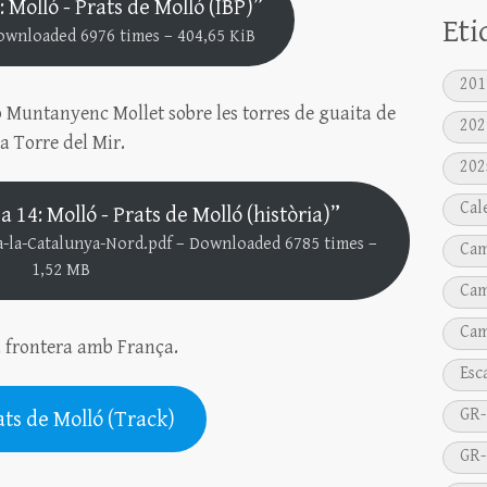
Molló - Prats de Molló (IBP)”
Eti
ownloaded 6976 times – 404,65 KiB
201
b Muntanyenc Mollet sobre les torres de guaita de
202
la Torre del Mir.
202
Cal
14: Molló - Prats de Molló (història)”
a-la-Catalunya-Nord.pdf – Downloaded 6785 times –
Cam
1,52 MB
Cam
Cam
la frontera amb França.
Esc
GR-
ats de Molló (Track)
GR-