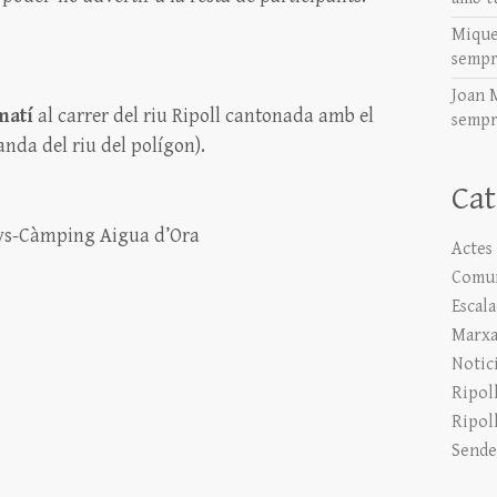
Mique
sempr
Joan 
matí
al carrer del riu Ripoll cantonada amb el
sempr
anda del riu del polígon).
Cat
nys-Càmping Aigua d’Ora
Actes
Comun
Escal
Marxa
Notic
Ripol
Ripol
Sende