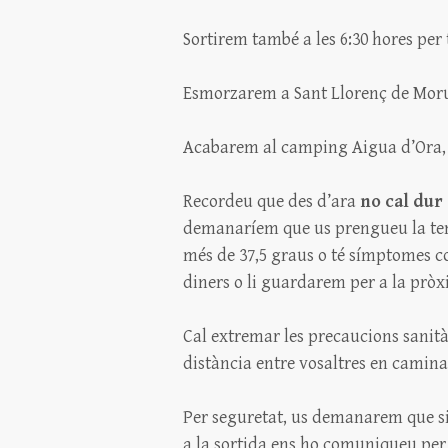
Sortirem també a les 6:30 hores per 
Esmorzarem a Sant Llorenç de Morun
Acabarem al camping Aigua d’Ora, 
Recordeu que des d’ara
no cal dur 
demanaríem que us prengueu la temp
més de 37,5 graus o té símptomes co
diners o li guardarem per a la pròx
Cal extremar les precaucions sanit
distància entre vosaltres en camina
Per seguretat, us demanarem que si 
a la sortida ens ho comuniqueu per 