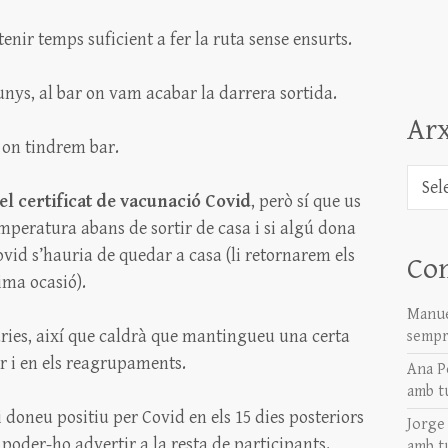
tenir temps suficient a fer la ruta sense ensurts.
ys, al bar on vam acabar la darrera sortida.
Arx
on tindrem bar.
Arxiu
el certificat de vacunació Covid
, però sí que us
eratura abans de sortir de casa i si algú dona
vid s’hauria de quedar a casa (li retornarem els
Co
ima ocasió).
Manue
àries, així que caldrà que mantingueu una certa
sempr
r i en els reagrupaments.
Ana P
amb t
doneu positiu per Covid en els 15 dies posteriors
Jorge
poder-ho advertir a la resta de participants.
amb t