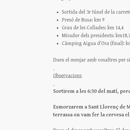
Sortida del 3r túnel de la carret
Presó de Busa: km 9
Grau de les Collades: km 14,4
Mirador dels presidents: km18,
Càmping Aigua d’Ora (final): k
Dueu el menjar amb vosaltres per s
Observacions
Sortirem a les 6:30 del matí, pe
Esmorzarem a Sant Llorenç de M
terrassa on vam fer la cervesa el