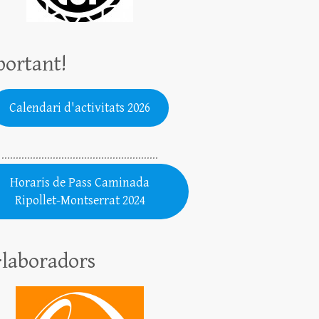
ortant!
Calendari d'activitats 2026
.......................................................
Horaris de Pass Caminada
Ripollet-Montserrat 2024
·laboradors