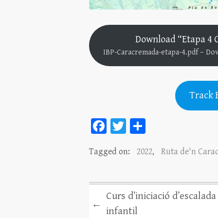
Download “Etapa 4 
IBP-Caracremada-etapa-4.pdf – Do
Track 
Fa
T
C
ce
wi
o
Tagged on:
2022
,
Ruta de'n Car
bo
tt
m
ok
er
pa
rt
Curs d’iniciació d’escalada
ei
←
infantil