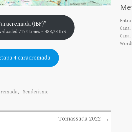
Me
Entra
Caracremada (IBF)”
Canal 
wnloaded 7173 times – 488,28 KiB
Canal
WordP
Etapa 4 caracremada
acremada
,
Senderisme
Tomassada 2022
→