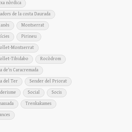
xa nòrdica
adors de la costa Daurada
anès
Montserrat
ícies
Pirineu
ollet-Montserrat
ollet-Tibidabo
Rocòdrom
a de'n Caracremada
a del Ter
Sender del Priorat
derisme
Social
Socis
assada
Trenkakames
ances