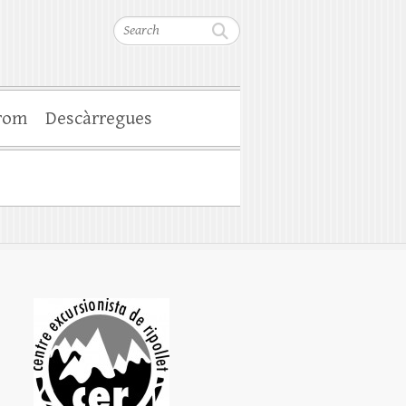
Search
rom
Descàrregues