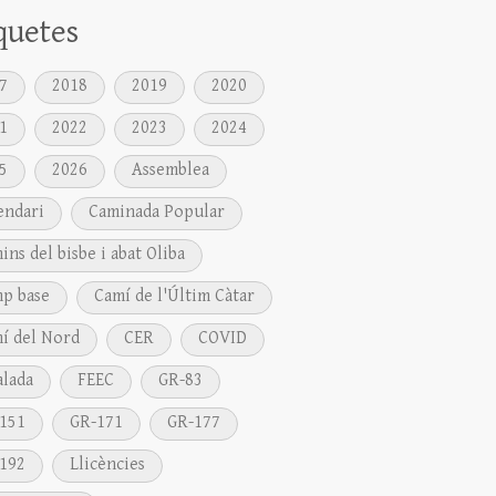
quetes
7
2018
2019
2020
1
2022
2023
2024
5
2026
Assemblea
endari
Caminada Popular
ins del bisbe i abat Oliba
p base
Camí de l'Últim Càtar
í del Nord
CER
COVID
alada
FEEC
GR-83
151
GR-171
GR-177
192
Llicències