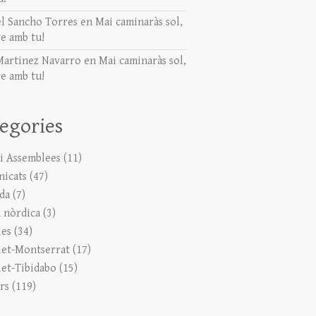
l Sancho Torres
en
Mai caminaràs sol,
e amb tu!
Martinez Navarro
en
Mai caminaràs sol,
e amb tu!
egories
 i Assemblees
(11)
icats
(47)
ada
(7)
 nòrdica
(3)
ies
(34)
let-Montserrat
(17)
let-Tibidabo
(15)
rs
(119)