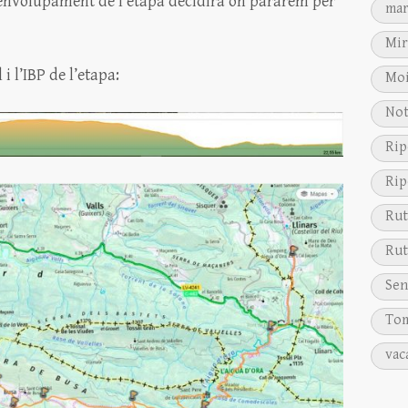
senvolupament de l’etapa decidirà on pararem per
mar
Mir
i l’IBP de l’etapa:
Moi
Not
Rip
Rip
Rut
Rut
Sen
Tom
vac