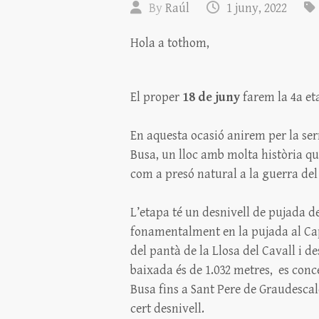
By
Raúl
1 juny, 2022
Hola a tothom,
El proper
18 de juny
farem la 4a et
En aquesta ocasió anirem per la serr
Busa, un lloc amb molta història que
com a presó natural a la guerra del
L’etapa té un desnivell de pujada de 
fonamentalment en la pujada al Cap
del pantà de la Llosa del Cavall i d
baixada és de 1.032 metres, es conce
Busa fins a Sant Pere de Graudesca
cert desnivell.