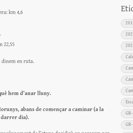
Eti
era: km 4,6
201
202
7
m 22,55
202
Cal
i dinem en ruta.
Cam
Cam
Cam
rquè hem d’anar lluny.
Esc
orunys, abans de començar a caminar (a la
GR-
 darrer dia).
GR-