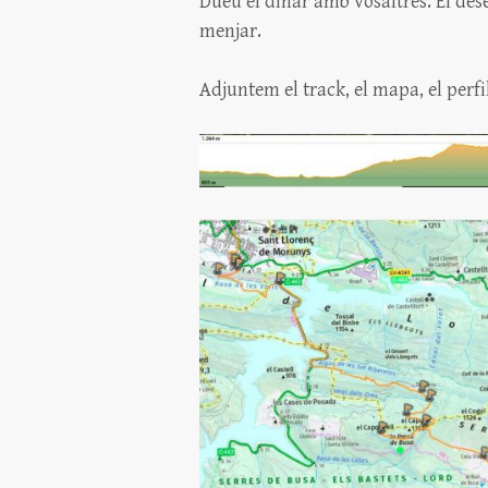
Dueu el dinar amb vosaltres. El de
menjar.
Adjuntem el track, el mapa, el perfil 