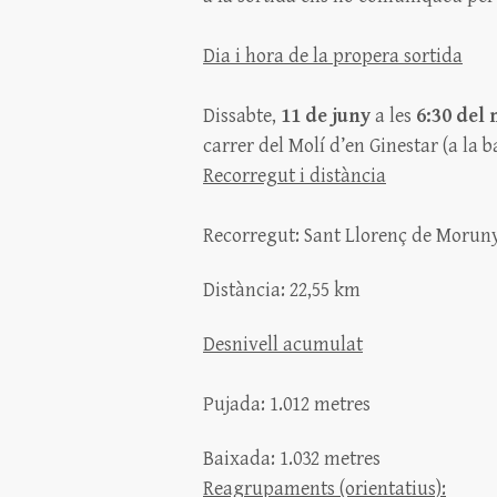
Dia i hora de la propera sortida
Dissabte,
11 de juny
a les
6:30 del 
carrer del Molí d’en Ginestar (a la b
Recorregut i distància
Recorregut: Sant Llorenç de Moru
Distància: 22,55 km
Desnivell acumulat
Pujada: 1.012 metres
Baixada: 1.032 metres
Reagrupaments (orientatius):