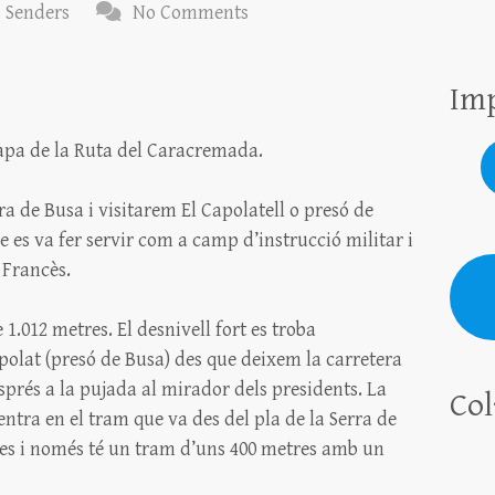
Senders
No Comments
Imp
apa de la Ruta del Caracremada.
a de Busa i visitarem El Capolatell o presó de
 es va fer servir com a camp d’instrucció militar i
 Francès.
1.012 metres. El desnivell fort es troba
olat (presó de Busa) des que deixem la carretera
esprés a la pujada al mirador dels presidents. La
Col
ntra en el tram que va des del pla de la Serra de
les i només té un tram d’uns 400 metres amb un