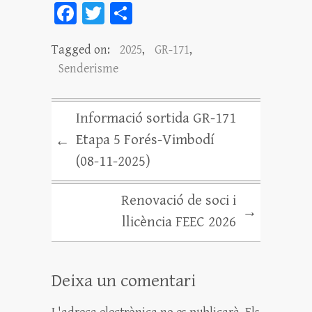
Fa
T
C
ce
wi
o
Tagged on:
2025
,
GR-171
,
bo
tt
m
Senderisme
ok
er
pa
rt
Informació sortida GR-171
ei
Etapa 5 Forés-Vimbodí
←
x
(08-11-2025)
Renovació de soci i
→
llicència FEEC 2026
Deixa un comentari