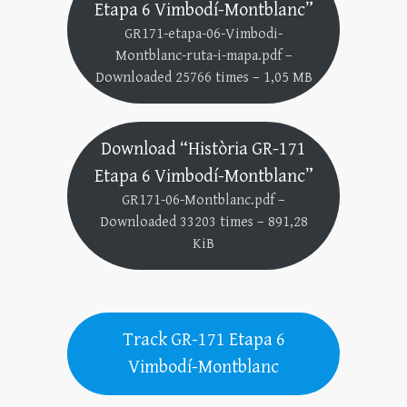
Etapa 6 Vimbodí-Montblanc”
GR171-etapa-06-Vimbodi-
Montblanc-ruta-i-mapa.pdf –
Downloaded 25766 times – 1,05 MB
Download “Història GR-171
Etapa 6 Vimbodí-Montblanc”
GR171-06-Montblanc.pdf –
Downloaded 33203 times – 891,28
KiB
Track GR-171 Etapa 6
Vimbodí-Montblanc