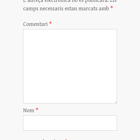
L'adreça electrònica no es publicarà.
Els
camps necessaris estan marcats amb
*
Comentari
*
Nom
*