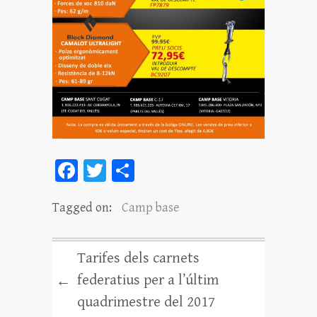
Fa
T
C
ce
wi
o
Tagged on:
Camp base
bo
tt
m
ok
er
pa
rt
Tarifes dels carnets
ei
federatius per a l’últim
←
x
quadrimestre del 2017