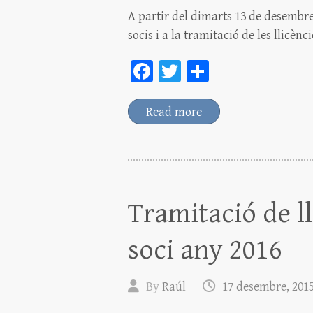
A partir del dimarts 13 de desembr
socis i a la tramitació de les llicèn
Fa
T
C
ce
wi
o
bo
tt
m
Read more
ok
er
pa
rt
ei
x
Tramitació de ll
soci any 2016
By
Raúl
17 desembre, 201