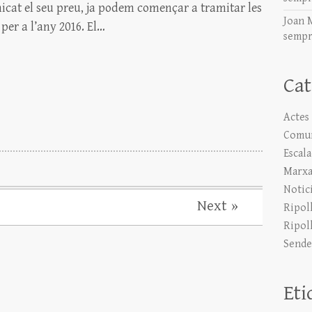
icat el seu preu, ja podem començar a tramitar les
Joan 
 per a l’any 2016. El…
sempr
Cat
Actes
Comun
Escal
Marxa
Notic
Next »
Ripol
Ripol
Sende
Eti