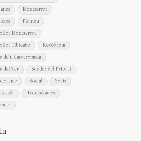
anès
Montserrat
ícies
Pirineu
ollet-Montserrat
ollet-Tibidabo
Rocòdrom
a de'n Caracremada
a del Ter
Sender del Priorat
derisme
Social
Socis
assada
Trenkakames
ances
ta