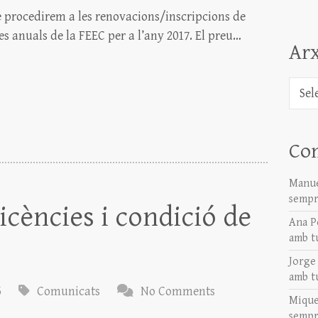
e procedirem a les renovacions/inscripcions de
cies anuals de la FEEC per a l’any 2017. El preu…
Arx
Arxiu
Co
Manue
sempr
icències i condició de
Ana P
amb t
Jorge
amb t
5
Comunicats
No Comments
Mique
sempr