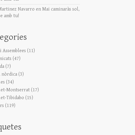
Martinez Navarro
en
Mai caminaràs sol,
e amb tu!
egories
 i Assemblees
(11)
icats
(47)
ada
(7)
 nòrdica
(3)
ies
(34)
let-Montserrat
(17)
let-Tibidabo
(15)
rs
(119)
quetes