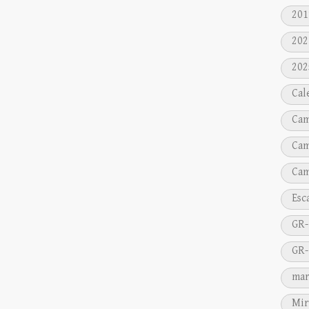
201
202
202
Cal
Cam
Cam
Cam
Esc
GR-
GR-
mar
Mir