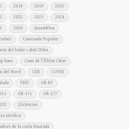
7
2018
2019
2020
1
2022
2023
2024
5
2026
Assemblea
endari
Caminada Popular
ins del bisbe i abat Oliba
p base
Camí de l'Últim Càtar
í del Nord
CER
COVID
alada
FEEC
GR-83
151
GR-171
GR-177
192
Llicències
xa nòrdica
adors de la costa Daurada