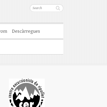
Search
rom
Descàrregues