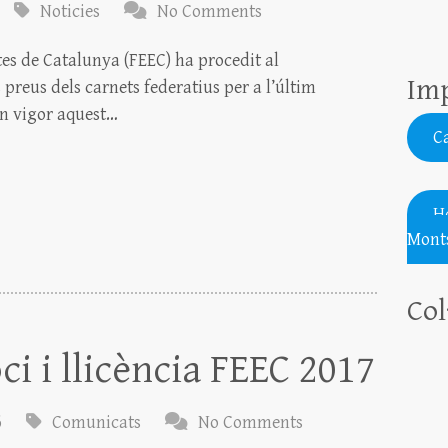
Noticies
No Comments
tes de Catalunya (FEEC) ha procedit al
Imp
 preus dels carnets federatius per a l’últim
en vigor aquest…
Ca
H
Monts
Col
i i llicència FEEC 2017
6
Comunicats
No Comments