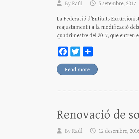
By
Raúl
5 setembre, 2017
La Federació d’Entitats Excursionis
reajustament i a la modificació dels
quadrimestre del 2017, que entren 
Fa
T
C
ce
wi
o
bo
tt
m
Read more
ok
er
pa
rt
ei
x
Renovació de soc
By
Raúl
12 desembre, 201