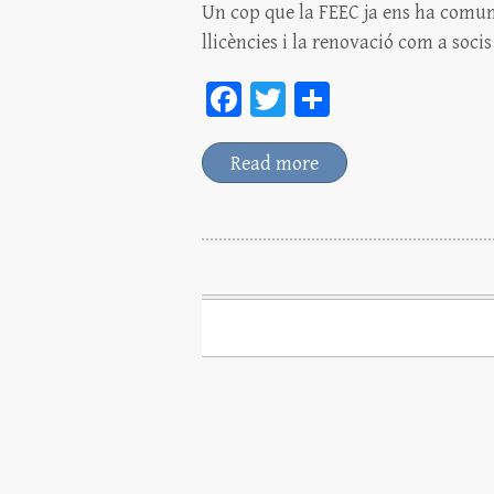
Un cop que la FEEC ja ens ha comun
llicències i la renovació com a socis
Fa
T
C
ce
wi
o
bo
tt
m
Read more
ok
er
pa
rt
ei
x