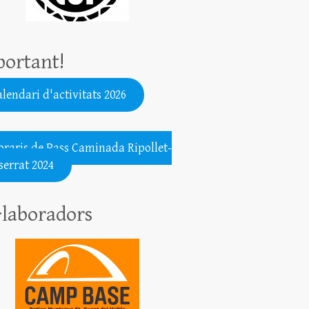
ortant!
lendari d'activitats 2026
.......................................................
oraris de Pass Caminada Ripollet-
errat 2024
·laboradors