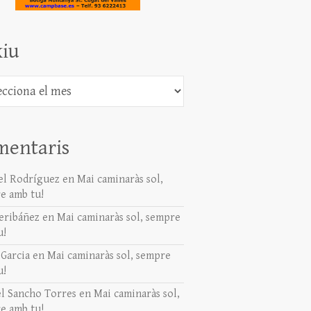
iu
mentaris
l Rodríguez
en
Mai caminaràs sol,
e amb tu!
eribáñez
en
Mai caminaràs sol, sempre
u!
 Garcia
en
Mai caminaràs sol, sempre
u!
l Sancho Torres
en
Mai caminaràs sol,
e amb tu!